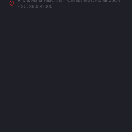
R. Me. Maria Villac, 718 - Canasvieiras, Florianópolis
- SC, 88054-000