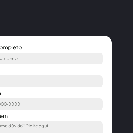
ompleto
e
gem