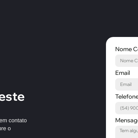
Nome C
Email
este
Telefon
Mensa
 em contato
bre o